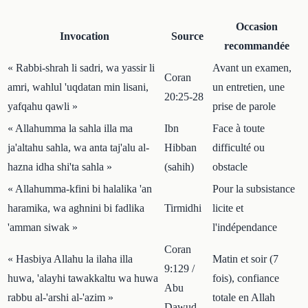
Occasion
Invocation
Source
recommandée
« Rabbi-shrah li sadri, wa yassir li
Avant un examen,
Coran
amri, wahlul 'uqdatan min lisani,
un entretien, une
20:25-28
yafqahu qawli »
prise de parole
« Allahumma la sahla illa ma
Ibn
Face à toute
ja'altahu sahla, wa anta taj'alu al-
Hibban
difficulté ou
hazna idha shi'ta sahla »
(sahih)
obstacle
« Allahumma-kfini bi halalika 'an
Pour la subsistance
haramika, wa aghnini bi fadlika
Tirmidhi
licite et
'amman siwak »
l'indépendance
Coran
« Hasbiya Allahu la ilaha illa
Matin et soir (7
9:129 /
huwa, 'alayhi tawakkaltu wa huwa
fois), confiance
Abu
rabbu al-'arshi al-'azim »
totale en Allah
Dawud